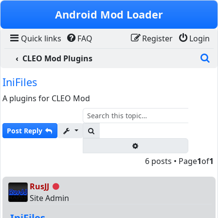
Skip to content
Android Mod Loader
Quick links
FAQ
Register
Login
S
CLEO Mod Plugins
IniFiles
A plugins for CLEO Mod
Search
Post Reply
Advanced search
6 posts • Page
1
of
1
RusJJ
Offline
Site Admin
IniFiles