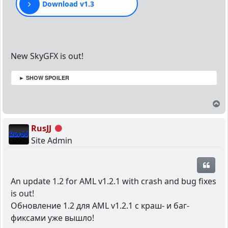
Download v1.3
New SkyGFX is out!
► SHOW SPOILER
T
RusJJ
Offline
Site Admin
Quot
An update 1.2 for AML v1.2.1 with crash and bug fixes
is out!
Обновление 1.2 для AML v1.2.1 с краш- и баг-
фиксами уже вышло!