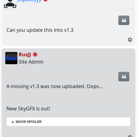
Quot
Can you update this into v1.3
T
RusJJ
Offline
Site Admin
Quot
A missing v1.3 was now uploaded. Oops...
New SkyGFX is out!
► SHOW SPOILER