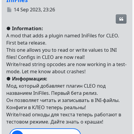
Post
14 Sep 2023, 23:26
Quot
●
Information:
A mod that adds a plugin named IniFiles for CLEO.
First beta release.
This one allows you to read or write values to INI
files! Configs in CLEO are now real!
Write/read string opcodes are now working in a test-
mode. Let me know about crashes!
●
Информация:
Мод, который добавляет плагин CLEO под
названием IniFiles. Первый бета релиз.
Он позволяет читать и записывать в INI-файлы.
Конфиги в КЛЕО теперь реальны!
Write/read опкоды для текста теперь работают в
тестовом режиме. Дайте знать о крашах!