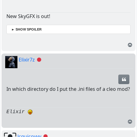
New SkyGFX is out!
► SHOW SPOILER
T
Elixir7z
Offline
Quot
In which directory do I put the .ini files of a cleo mod?
Elixir
T
Jcquicoyyy
Offline